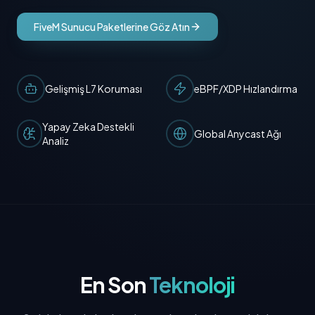
FiveM Sunucu Paketlerine Göz Atın
Gelişmiş L7 Koruması
eBPF/XDP Hızlandırma
Yapay Zeka Destekli
Global Anycast Ağı
Analiz
En Son
Teknoloji