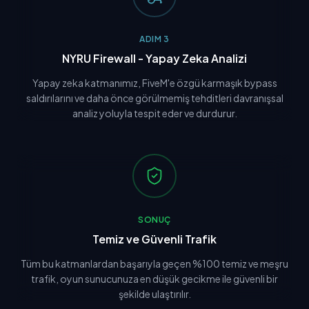
ADIM 3
NYRU Firewall - Yapay Zeka Analizi
Yapay zeka katmanımız, FiveM'e özgü karmaşık bypass
saldırılarını ve daha önce görülmemiş tehditleri davranışsal
analiz yoluyla tespit eder ve durdurur.
SONUÇ
Temiz ve Güvenli Trafik
Tüm bu katmanlardan başarıyla geçen %100 temiz ve meşru
trafik, oyun sunucunuza en düşük gecikme ile güvenli bir
şekilde ulaştırılır.