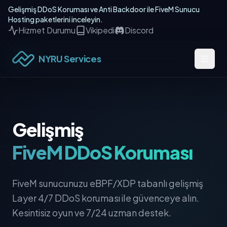
Gelişmiş DDoS Koruması ve Anti Backdoor ile FiveM Sunucu
Hosting paketlerini inceleyin.
Hizmet Durumu
Vikipedi
Discord
NYRU Services
Gelişmiş
FiveM DDoS Koruması
FiveM sunucunuzu eBPF/XDP tabanlı gelişmiş
Layer 4/7 DDoS koruması ile güvenceye alın.
Kesintisiz oyun ve 7/24 uzman destek.