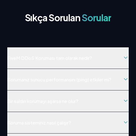
Sıkça Sorulan
Sorular
FiveM DDoS Koruması tam olarak nedir?
Korumanız sunucu performansını (ping) etkiler mi?
Bir saldırı korumayı aşarsa ne olur?
Koruma sisteminiz nasıl çalışır?